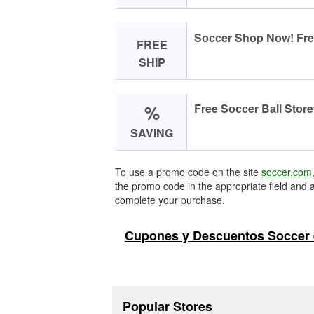
Sоссer Shоp Nоw! Fre
FREE
SHIP
%
Free Sоссer Bаll Stоre
SAVING
To use a promo code on the site
soccer.com
the promo code in the appropriate field and a
complete your purchase.
Cupones y Descuentos Soccer 
Popular Stores