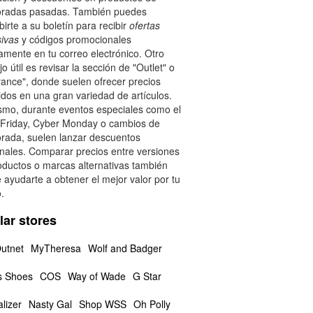
radas pasadas. También puedes
birte a su boletín para recibir
ofertas
sivas
y códigos promocionales
amente en tu correo electrónico. Otro
o útil es revisar la sección de "Outlet" o
rance", donde suelen ofrecer precios
idos en una gran variedad de artículos.
smo, durante eventos especiales como el
 Friday, Cyber Monday o cambios de
rada, suelen lanzar descuentos
onales. Comparar precios entre versiones
oductos o marcas alternativas también
 ayudarte a obtener el mejor valor por tu
.
lar stores
utnet
MyTheresa
Wolf and Badger
s Shoes
COS
Way of Wade
G Star
lizer
Nasty Gal
Shop WSS
Oh Polly