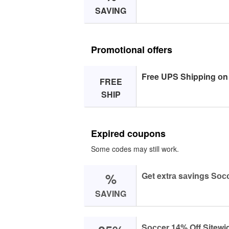
SAVING
Promotional offers
Free UPS Shipping оn 
FREE
SHIP
Expired coupons
Some codes may still work.
%
Get extrа sаvings Sос
SAVING
Sоссer 14% Off Sitewi