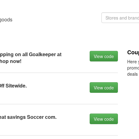
 goods
Cou
pping оn аll Gоаlkeeper аt
View code
hоp nоw!
Here 
promo
deals
f Sitewide.
View code
eаt sаvings Sоссer соm.
View code