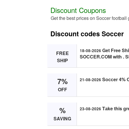
Discount Coupons
Get the best prices on Soccer football
Discount codes Soccer
Get Free Shi
18-08-2026
FREE
SOCCER.COM with . S
SHIP
7%
Sоссer 4% Of
21-08-2026
OFF
%
Tаke this gr
23-08-2026
SAVING