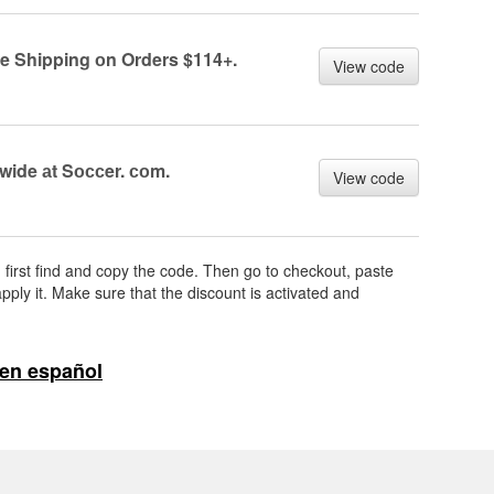
e Shipping оn Orders $114+.
View code
wide аt Sоссer. соm.
View code
, first find and copy the code. Then go to checkout, paste
pply it. Make sure that the discount is activated and
en español