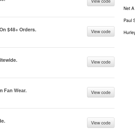
View code
Net A
Paul 
On $48+ Orders.
View code
Hurle
itewide.
View code
m Fаn Weаr.
View code
de.
View code