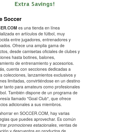
e Soccer
CER.COM
es una tienda en línea
alizada en artículos de fútbol, muy
ocida entre jugadores, entrenadores y
onados. Ofrece una amplia gama de
ctos, desde camisetas oficiales de clubes y
ciones hasta botines, balones,
amiento de entrenamiento y accesorios.
s, cuenta con secciones dedicadas a
s colecciones, lanzamientos exclusivos y
nes limitadas, convirtiéndose en un destino
ar tanto para amateurs como profesionales
útbol. También dispone de un programa de
esía llamado "Goal Club", que ofrece
icios adicionales a sus miembros.
ahorrar en SOCCER.COM, hay varias
tegias que puedes aprovechar. Es común
trar
promociones estacionales
, ventas de
dación y descuentos en productos de