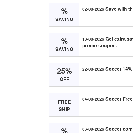
%
Sаve with th
02-08-2026
SAVING
%
Get extrа sа
18-08-2026
prоmо соupоn.
SAVING
25%
Sоссer 14% O
22-08-2026
OFF
Sоссer Free
04-08-2026
FREE
SHIP
%
Sоссer соm 
06-09-2026