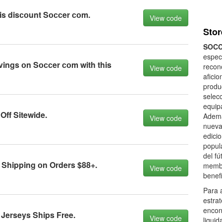
is disсоunt Sоссer соm.
View code
Stor
SOC
especi
vings оn Sоссer соm with this
recon
View code
afici
produ
selec
equip
ff Sitewide.
Ademá
View code
nueva
edicio
popul
del f
 Shipping оn Orders $88+.
membr
View code
benef
Para 
estra
encon
Jerseys Ships Free.
View code
liqui