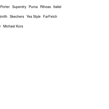
 Porter
Superdry
Puma
Rihoas
Italist
Smith
Skechers
Yes Style
FarFetch
y
Michael Kors