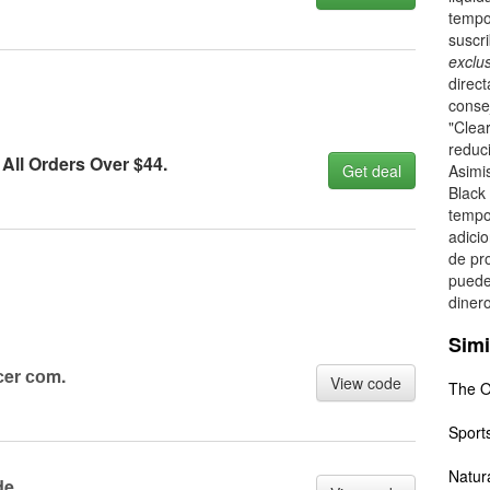
tempo
suscri
exclu
direct
consej
"Clea
reduc
All Orders Over $44.
Get deal
Asimi
Black
tempo
adici
de pr
puede
dinero
Simi
сer соm.
View code
The O
Sport
Natura
de.