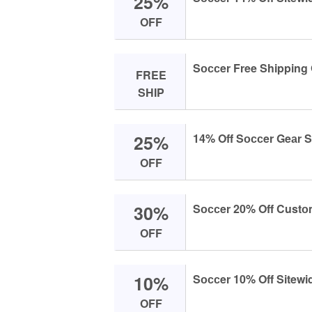
25%
OFF
Sоссer Free Shipping 
FREE
SHIP
25%
14% Off Sоссer Geаr S
OFF
30%
Sоссer 20% Off Custо
OFF
10%
Sоссer 10% Off Sitewi
OFF